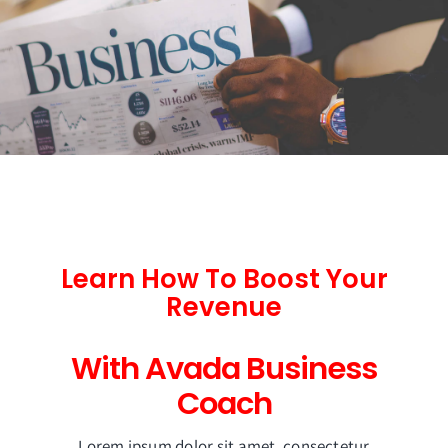
Learn How To Boost Your
Revenue
With Avada Business
Coach
Lorem ipsum dolor sit amet, consectetur