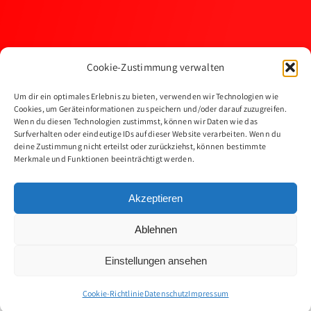
Cookie-Zustimmung verwalten
BOOK A CONSULTATION
Um dir ein optimales Erlebnis zu bieten, verwenden wir Technologien wie
Cookies, um Geräteinformationen zu speichern und/oder darauf zuzugreifen.
Wenn du diesen Technologien zustimmst, können wir Daten wie das
Surfverhalten oder eindeutige IDs auf dieser Website verarbeiten. Wenn du
deine Zustimmung nicht erteilst oder zurückziehst, können bestimmte
Merkmale und Funktionen beeinträchtigt werden.
Akzeptieren
Ablehnen
© Copyright 1979 - 2026 | BS Logistics Germany GmbH | All
Rights Reserved |
Impressum
|
Datenschutz
Einstellungen ansehen
Cookie-Richtlinie
Datenschutz
Impressum