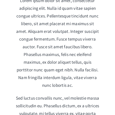
Lorem ipsum dolor sit amet, consectetur
adipiscing elit. Nulla id quam vitae sapien
congue ultrices. Pellentesque tincidunt nunc
libero, sit amet placerat mi maximus sit
amet. Aliquam erat volutpat. Integer suscipit
congue fermentum. Fusce tempus viverra
auctor. Fusce sit amet faucibus libero.
Phasellus maximus, felis nec eleifend
maximus, ex dolor aliquet tellus, quis
porttitor nunc quam eget nibh. Nulla facilisi.
Nam fringilla interdum ligula, vitae viverra
nunc lobortis ac.
Sed luctus convallis nunc, vel molestie massa
sollicitudin eu. Phasellus dictum, ex a ultrices
vulputate, mi tellus viverra ex, vitae porta